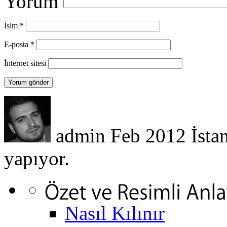
Yorum
İsim
*
E-posta
*
İnternet sitesi
admin
Feb 2012
İsta
yapıyor.
Nasıl Kılınır