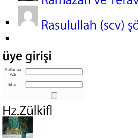
Kullanıcı
Adı
Şifre :