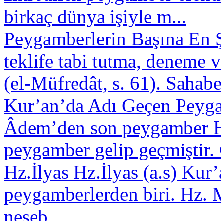
birkaç dünya işiyle m...
Peygamberlerin Başına En Şi
teklife tabi tutma, deneme v
(el-Müfredât, s. 61). Sahabel
Kur’an’da Adı Geçen Peyg
Âdem’den son peygamber 
peygamber gelip geçmiştir. 
Hz.İlyas
Hz.İlyas (a.s) Kur
peygamberlerden biri. Hz. M
neseb...