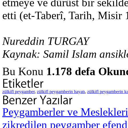
etmeye ve dürüst bir sekild
etti (et-Taberî, Tarih, Misir 
Nureddin TURGAY
Kaynak: Samil Islam ansikl
Bu Konu
1.178 defa Okun
zülkifl peygamber
,
zülkifl peygamberin hayatı
,
zülkifl peygamberin kı
Peygamberler ve Meslekler
zikredilen peygamber efendil