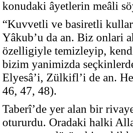
konudaki âyetlerin meâli sö
“Kuvvetli ve basiretli kullar
Yâkub’u da an. Biz onlari 
özelligiyle temizleyip, kend
bizim yanimizda seçkinlerden
Elyesâ’i, Zülkifl’i de an. H
46, 47, 48).
Taberî’de yer alan bir rivay
otururdu. Oradaki halki All