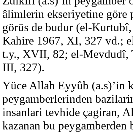
Zülkifl (a.s)’in peygamber 
âlimlerin ekseriyetine gör
görüs de budur (el-Kurtubî
Kahire 1967, XI, 327 vd.; 
t.y., XVII, 82; el-Mevdudî,
III, 327).
Yüce Allah Eyyûb (a.s)’in ki
peygamberlerinden bazilarin
insanlari tevhide çagiran, A
kazanan bu peygamberden bir