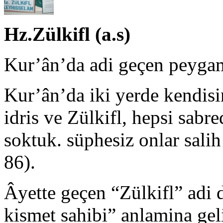
Hz.Zülkifl (a.s)
Kur’ân’da adi geçen peygam
Kur’ân’da iki yerde kendisi
idris ve Zülkifl, hepsi sabr
soktuk. süphesiz onlar salih
86).
Âyette geçen “Zülkifl” adi d
kismet sahibi” anlamina gel