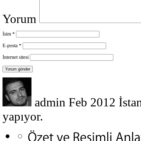
Yorum
İsim
*
E-posta
*
İnternet sitesi
admin
Feb 2012
İsta
yapıyor.