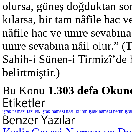
olursa, güneş doğduktan son
kılarsa, bir tam nâfile hac 
nâfile hac ve umre sevabına 
umre sevabına nâil olur.” (T
Sahih-i Sünen-i Tirmizî’de
belirtmiştir.)
Bu Konu
1.303 defa Okun
işrak namazı fazileti
,
işrak namazı nasıl kılınır
,
işrak namazı nedir
,
işra