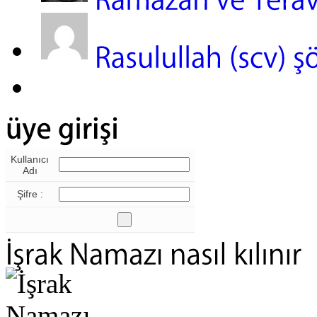
Kullanıcı
Adı
Şifre :