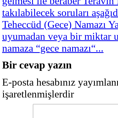
gelmesi ile beraber Teravi
takılabilecek soruları aşağı
Teheccüd (Gece) Namazı
Ya
uyumadan veya bir miktar u
namaza “gece namazı“...
Bir cevap yazın
E-posta hesabınız yayımla
işaretlenmişlerdir