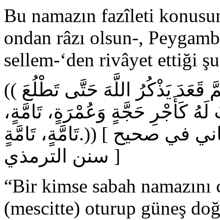
Bu namazın fazîleti konusu
ondan râzı olsun-, Peygambe
sellem-‘den rivâyet ettiği şu
(( مَنْ صَلَّى الْغَدَاةَ فِي جَمَاعَةٍ، ثُمَّ قَعَدَ يَذْكُرُ اللَّهَ حَتَّى تَطْلُعَ
لَهُ كَأَجْرِ حَجَّةٍ وَعُمْرَةٍ، تَامَّةٍ
تَامَّةٍ، تَامَّةٍ.)) [ رواه الترمذي، وحسنه الشيخ الألباني في صحيح
سنن الترمذي ]
“Bir kimse sabah namazını 
(mescitte) oturup güneş doğ