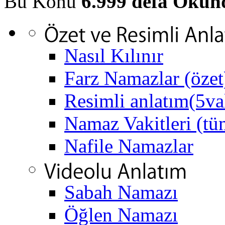
Bu Konu
6.999 defa Okun
Nasıl Kılınır
Farz Namazlar (özet
Resimli anlatım(5va
Namaz Vakitleri (tüm
Nafile Namazlar
Sabah Namazı
Öğlen Namazı