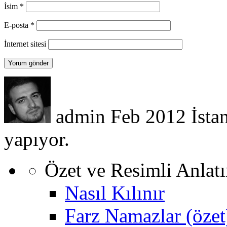
İsim
*
E-posta
*
İnternet sitesi
admin
Feb 2012
İsta
yapıyor.
Özet ve Resimli Anlat
Nasıl Kılınır
Farz Namazlar (özet