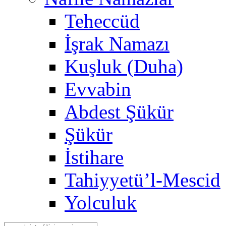
Teheccüd
İşrak Namazı
Kuşluk (Duha)
Evvabin
Abdest Şükür
Şükür
İstihare
Tahiyyetü’l-Mescid
Yolculuk