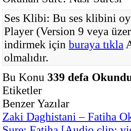
Ses Klibi: Bu ses klibini o
Player (Version 9 veya üzer
indirmek için
buraya tıkla
A
olmalıdır.
Bu Konu
339 defa Okund
Etiketler
Benzer Yazılar
Zaki Daghistani – Fatiha
Ok
Sure: Fatiha [Audio clip: vie