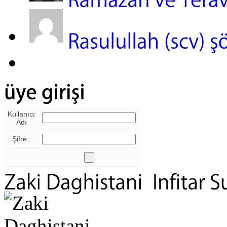
Kullanıcı
Adı
Şifre :