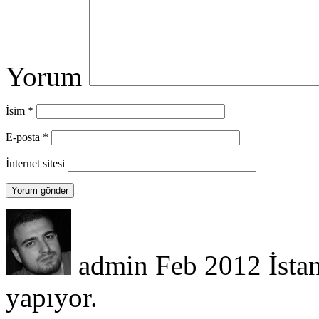
Yorum
İsim
*
E-posta
*
İnternet sitesi
admin
Feb 2012
İsta
yapıyor.