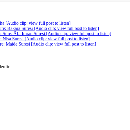
 [Audio clip: view full post to listen]
: Bakara Suresi [Audio clip: view full post to listen]
ure: Âl-i Imran Suresi [Audio clip: view full post to listen]
isa Suresi [Audio clip: view full post to listen]
 Maide Suresi [Audio clip: view full post to listen]
lerdir