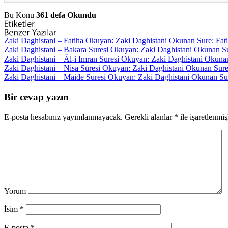
Bu Konu
361 defa Okundu
Zaki Daghistani – Fatiha
Okuyan: Zaki Daghistani Okunan Sure: Fatiha
Zaki Daghistani – Bakara Suresi
Okuyan: Zaki Daghistani Okunan Sure
Zaki Daghistani – Âl-i Imran Suresi
Okuyan: Zaki Daghistani Okunan S
Zaki Daghistani – Nisa Suresi
Okuyan: Zaki Daghistani Okunan Sure: N
Zaki Daghistani – Maide Suresi
Okuyan: Zaki Daghistani Okunan Sure:
Bir cevap yazın
E-posta hesabınız yayımlanmayacak.
Gerekli alanlar
*
ile işaretlenmiş
Yorum
İsim
*
E-posta
*