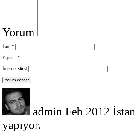
Yorum
İsim
*
E-posta
*
İnternet sitesi
admin
Feb 2012
İsta
yapıyor.