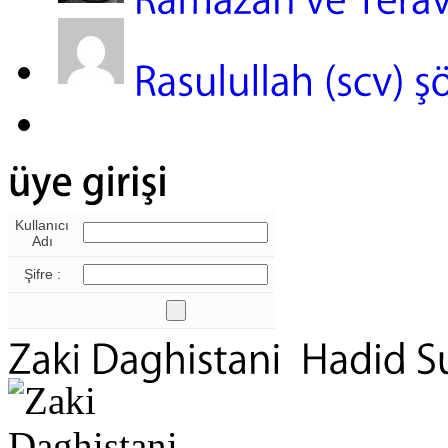
Kullanıcı
Adı
Şifre :