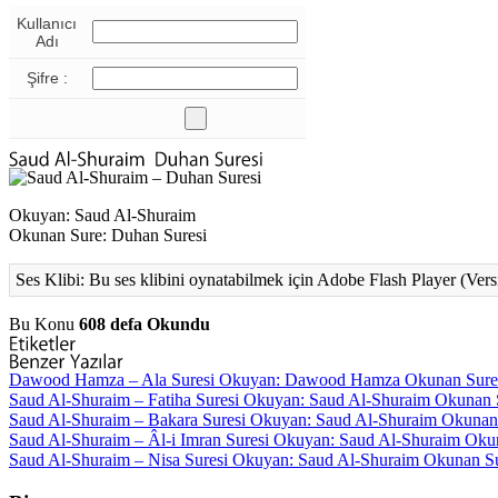
Kullanıcı
Adı
Şifre :
Okuyan: Saud Al-Shuraim
Okunan Sure: Duhan Suresi
Ses Klibi: Bu ses klibini oynatabilmek için Adobe Flash Player (Vers
Bu Konu
608 defa Okundu
Dawood Hamza – Ala Suresi
Okuyan: Dawood Hamza Okunan Sure: Ala
Saud Al-Shuraim – Fatiha Suresi
Okuyan: Saud Al-Shuraim Okunan Sure
Saud Al-Shuraim – Bakara Suresi
Okuyan: Saud Al-Shuraim Okunan Sur
Saud Al-Shuraim – Âl-i Imran Suresi
Okuyan: Saud Al-Shuraim Okunan 
Saud Al-Shuraim – Nisa Suresi
Okuyan: Saud Al-Shuraim Okunan Sure: