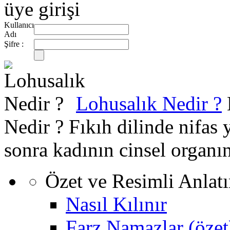
üye girişi
Kullanıcı
Adı
Şifre :
Lohusalık Nedir ?
Nedir ? Fıkıh dilinde nifa
sonra kadının cinsel organı
Özet ve Resimli Anlat
Nasıl Kılınır
Farz Namazlar (özet