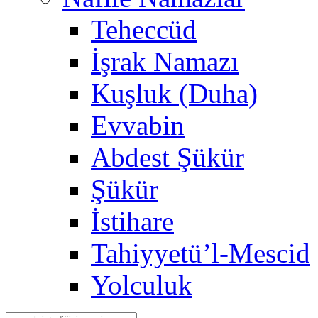
Teheccüd
İşrak Namazı
Kuşluk (Duha)
Evvabin
Abdest Şükür
Şükür
İstihare
Tahiyyetü’l-Mescid
Yolculuk