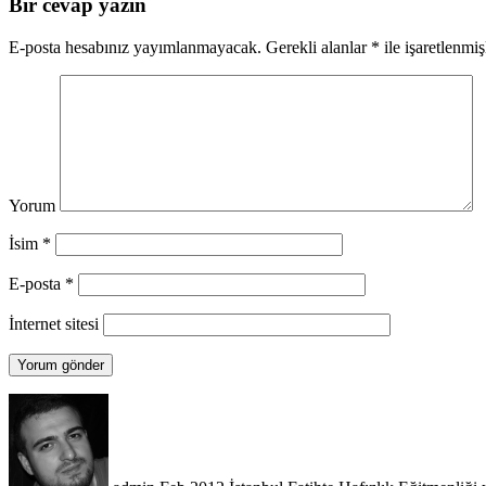
Bir cevap yazın
E-posta hesabınız yayımlanmayacak.
Gerekli alanlar
*
ile işaretlenmiş
Yorum
İsim
*
E-posta
*
İnternet sitesi