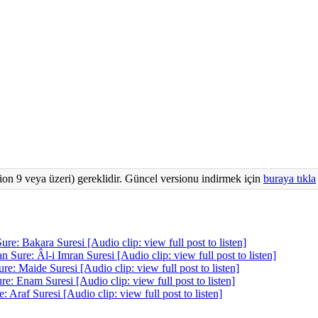
ion 9 veya üzeri) gereklidir. Güncel versionu indirmek için
buraya tıkla
Bakara Suresi [Audio clip: view full post to listen]
e: Âl-i Imran Suresi [Audio clip: view full post to listen]
Maide Suresi [Audio clip: view full post to listen]
Enam Suresi [Audio clip: view full post to listen]
af Suresi [Audio clip: view full post to listen]