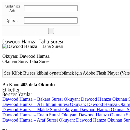
Kullanıcı
Adı
Şifre :
Okuyan: Dawood Hamza
Okunan Sure: Taha Suresi
Ses Klibi: Bu ses klibini oynatabilmek için Adobe Flash Player (Vers
Bu Konu
405 defa Okundu
Dawood Hamza – Bakara Suresi
Okuyan: Dawood Hamza Okunan Sure: 
Dawood Hamza – Âl-i Imran Suresi
Okuyan: Dawood Hamza Okunan Sur
Dawood Hamza – Maide Suresi
Okuyan: Dawood Hamza Okunan Sure: 
Dawood Hamza – Enam Suresi
Okuyan: Dawood Hamza Okunan Sure: 
Dawood Hamza – Araf Suresi
Okuyan: Dawood Hamza Okunan Sure: Ar