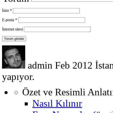
İsim
*
E-posta
*
İnternet sitesi
admin
Feb 2012
İsta
yapıyor.
Özet ve Resimli Anlat
Nasıl Kılınır