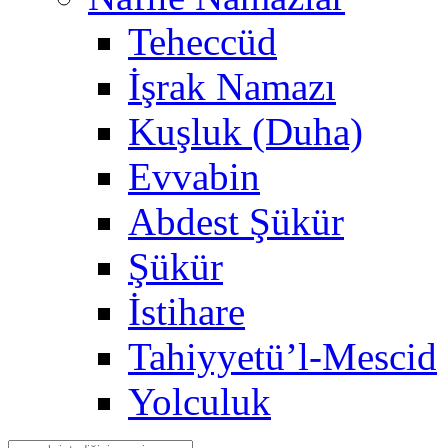
Teheccüd
İşrak Namazı
Kuşluk (Duha)
Evvabin
Abdest Şükür
Şükür
İstihare
Tahiyyetü’l-Mescid
Yolculuk