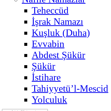
Teheccüd
İşrak Namazı
Kuşluk (Duha)
Evvabin
Abdest Şükür
Şükür
İstihare
Tahiyyetü’l-Mescid
Yolculuk