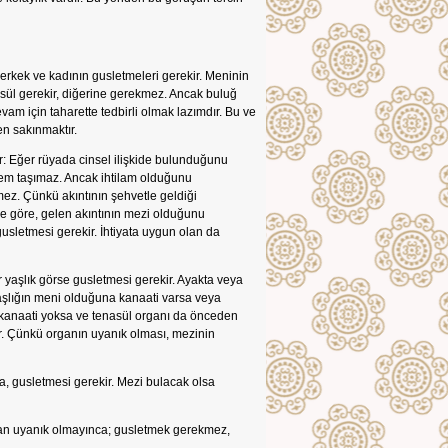
 erkek ve kadının gusletmeleri gerekir. Meninin
sül gerekir, diğerine gerekmez. Ancak buluğ
m için taharette tedbirli olmak lazımdır. Bu ve
en sakınmaktır.
: Eğer rüyada cinsel ilişkide bulunduğunu
nem taşımaz. Ancak ihtilam olduğunu
ez. Çünkü akıntının şehvetle geldiği
 göre, gelen akıntının mezi olduğunu
usletmesi gerekir. İhtiyata uygun olan da
 yaşlık görse gusletmesi gerekir. Ayakta veya
yaşlığın meni olduğuna kanaati varsa veya
r kanaati yoksa ve tenasül organı da önceden
r. Çünkü organın uyanık olması, mezinin
, gusletmesi gerekir. Mezi bulacak olsa
rgan uyanık olmayınca; gusletmek gerekmez,