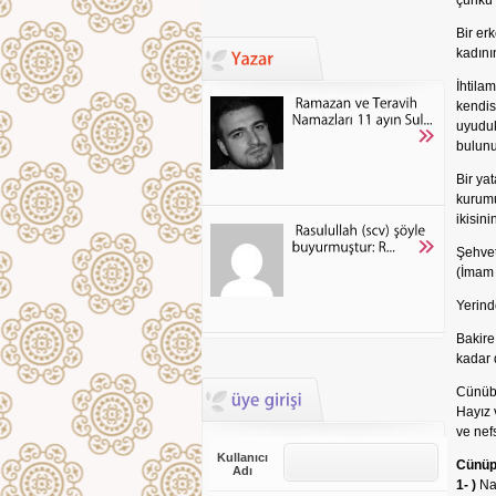
çünkü 
Bir er
kadını
İhtila
kendis
uyuduk
bulunu
Bir ya
kurumu
ikisini
Şehvet
(İmam 
Yerind
Bakire
kadar 
Cünübl
Hayız 
ve nef
Kullanıcı
Cünüp
Adı
1- )
Na