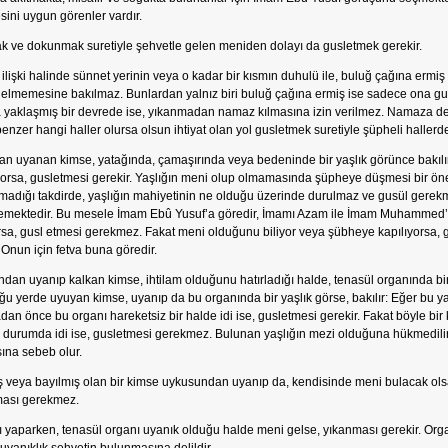
sini uygun görenler vardır.
 ve dokunmak suretiyle şehvetle gelen meniden dolayı da gusletmek gerekir.
 ilişki halinde sünnet yerinin veya o kadar bir kısmın duhulü ile, buluğ çağına ermiş
gelmemesine bakılmaz. Bunlardan yalnız biri buluğ çağına ermiş ise sadece ona gu
 yaklaşmış bir devrede ise, yıkanmadan namaz kılmasına izin verilmez. Namaza deva
enzer hangi haller olursa olsun ihtiyat olan yol gusletmek suretiyle şüpheli hallerd
n uyanan kimse, yatağında, çamaşırında veya bedeninde bir yaşlık görünce bakılır
ıyorsa, gusletmesi gerekir. Yaşlığın meni olup olmamasında şüpheye düşmesi bir ö
amadığı takdirde, yaşlığın mahiyetinin ne olduğu üzerinde durulmaz ve gusül gerekm
emektedir. Bu mesele İmam Ebû Yusuf’a göredir, İmamı Azam ile İmam Muhammed’e
rsa, gusl etmesi gerekmez. Fakat meni olduğunu biliyor veya şübheye kapılıyorsa, g
 Onun için fetva buna göredir.
ndan uyanıp kalkan kimse, ihtilam olduğunu hatırladığı halde, tenasül organında bir
ğu yerde uyuyan kimse, uyanıp da bu organında bir yaşlık görse, bakılır: Eğer bu 
an önce bu organı hareketsiz bir halde idi ise, gusletmesi gerekir. Fakat böyle bi
 durumda idi ise, gusletmesi gerekmez. Bulunan yaşlığın mezi olduğuna hükmedili
ına sebeb olur.
 veya bayılmış olan bir kimse uykusundan uyanıp da, kendisinde meni bulacak olsa
ması gerekmez.
nı yaparken, tenasül organı uyanık olduğu halde meni gelse, yıkanması gerekir. O