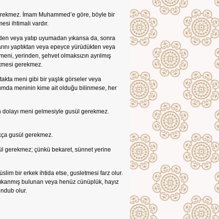
 gerekmez. İmam Muhammed’e göre, böyle bir
si ihtimali vardır.
meden veya yatıp uyumadan yıkansa da, sonra
rarını yaptıktan veya epeyce yürüdükten veya
eni, yerinden, şehvet olmaksızın ayrılmış
etmesi gerekmez.
takta meni gibi bir yaşlık görseler veya
umda meninin kime ait olduğu bilinmese, her
 dolayı meni gelmesiyle gusül gerekmez.
ıkça gusül gerekmez.
usül gerekmez; çünkü bekaret, sünnet yerine
lim bir erkek ihtida etse, gusletmesi farz olur.
 yıkanmış bulunan veya henüz cünüplük, hayız
ndub olur.