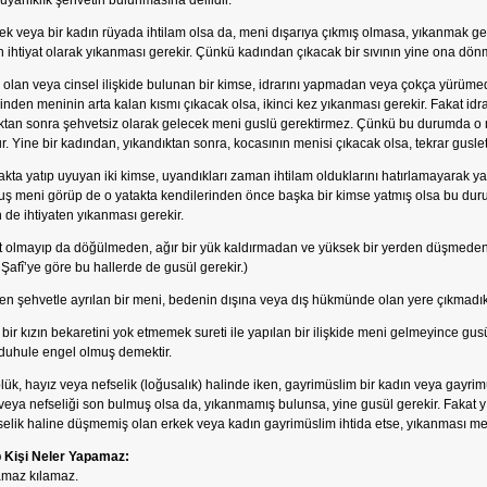
uyanıklık şehvetin bulunmasına delildir.
kek veya bir kadın rüyada ihtilam olsa da, meni dışarıya çıkmış olmasa, yıkanmak
n ihtiyat olarak yıkanması gerekir. Çünkü kadından çıkacak bir sıvının yine ona dönme
m olan veya cinsel ilişkide bulunan bir kimse, idrarını yapmadan veya çokça yürü
inden meninin arta kalan kısmı çıkacak olsa, ikinci kez yıkanması gerekir. Fakat id
tan sonra şehvetsiz olarak gelecek meni guslü gerektirmez. Çünkü bu durumda o m
r. Yine bir kadından, yıkandıktan sonra, kocasının menisi çıkacak olsa, tekrar gusl
takta yatıp uyuyan iki kimse, uyandıkları zaman ihtilam olduklarını hatırlamayarak ya
ş meni görüp de o yatakta kendilerinden önce başka bir kimse yatmış olsa bu dur
n de ihtiyaten yıkanması gerekir.
 olmayıp da döğülmeden, ağır bir yük kaldırmadan ve yüksek bir yerden düşmeden
Şafî’ye göre bu hallerde de gusül gerekir.)
en şehvetle ayrılan bir meni, bedenin dışına veya dış hükmünde olan yere çıkmad
 bir kızın bekaretini yok etmemek sureti ile yapılan bir ilişkide meni gelmeyince g
duhule engel olmuş demektir.
ük, hayız veya nefselik (loğusalık) halinde iken, gayrimüslim bir kadın veya gayrimüs
veya nefseliği son bulmuş olsa da, yıkanmamış bulunsa, yine gusül gerekir. Fakat
selik haline düşmemiş olan erkek veya kadın gayrimüslim ihtida etse, yıkanması me
 Kişi Neler Yapamaz:
maz kılamaz.