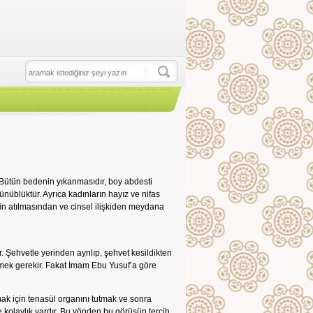
: Bütün bedenin yıkanmasıdır, boy abdesti
cünüblüktür. Ayrıca kadınların hayız ve nifas
in atılmasından ve cinsel ilişkiden meydana
. Şehvetle yerinden aynlıp, şehvet kesildikten
mek gerekir. Fakat İmam Ebu Yusuf’a göre
mak için tenasül organını tutmak ve sonra
kolaylık vardır. Bu yönden bu görüşün tercih