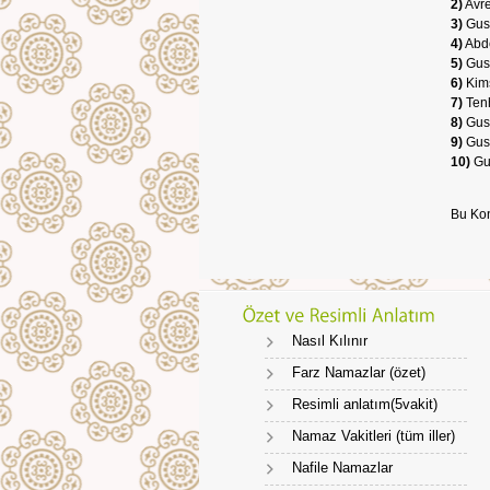
2)
Avre
3)
Gusü
4)
Abde
5)
Gusl
6)
Kims
7)
Tenh
8)
Gus
9)
Gusl
10)
Gus
Bu Ko
Nasıl Kılınır
Farz Namazlar (özet)
Resimli anlatım(5vakit)
Namaz Vakitleri (tüm iller)
Nafile Namazlar