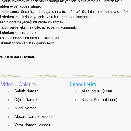
t yerini yıkamak ve bedenin herhangi bir yerinde pislik varsa onu temizlemek.
lden evvel abdest almak.
stten sonra, önce üç defa başa, sonra üç defa sağ, üç defa da sol omuza su döker
ederken çok fazla veya çok az su kullanmaktan kaçınmak.
enin göremeyeceği bir yerde yıkanmak.
a bir yerde yıkanılsa bile, avret yerini açmamak.
lederken konuşmamak.
 bitince bedeni bir havlu ile kurutmak
ülden sonra çabucak giyinmektir.
nu
2.828 defa Okundu
Sabah Namazı
Multilingual Quran
Öğlen Namazı
Kuranı Kerim (Hatim)
İkindi Namazı
Akşam Namazı Videolu
Yatsı Namazı Videolu