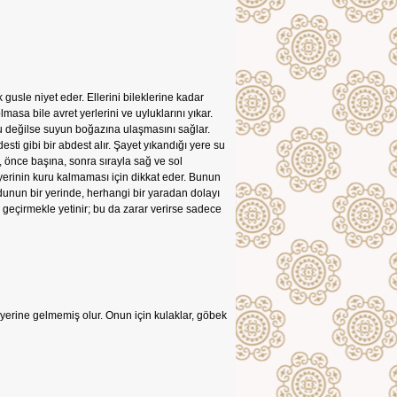
sle niyet eder. Ellerini bileklerine kadar
masa bile avret yerlerini ve uyluklarını yıkar.
lu değilse suyun boğazına ulaşmasını sağlar.
ti gibi bir abdest alır. Şayet yıkandığı yere su
, önce başına, sonra sırayla sağ ve sol
 yerinin kuru kalmaması için dikkat eder. Bunun
udunun bir yerinde, herhangi bir yaradan dolayı
 geçirmekle yetinir; bu da zarar verirse sadece
l yerine gelmemiş olur. Onun için kulaklar, göbek