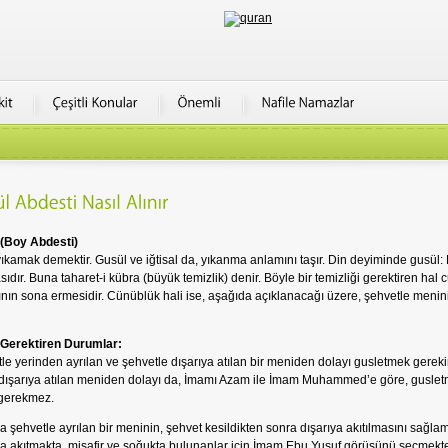
(Boy Abdesti)
yıkamak demektir. Gusül ve iğtisal da, yıkanma anlamını taşır. Din deyiminde gusül
sıdır. Buna taharet-i kübra (büyük temizlik) denir. Böyle bir temizliği gerektiren hal 
ının sona ermesidir. Cünüblük hali ise, aşağıda açıklanacağı üzere, şehvetle menin
 Gerektiren Durumlar:
le yerinden ayrılan ve şehvetle dışarıya atılan bir meniden dolayı gusletmek gerekir
dışarıya atılan meniden dolayı da, İmamı Azam ile İmam Muhammed’e göre, guslet
gerekmez.
 şehvetle ayrılan bir meninin, şehvet kesildikten sonra dışarıya akıtılmasını sağla
a akıtmakta, misafir ve soğukta bulunanlar için İmam Ebu Yusuf görüşünü seçmekte 