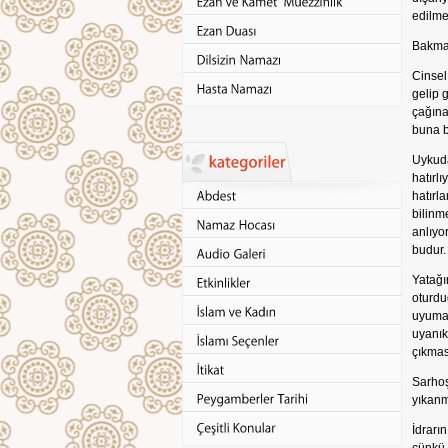
edilme
Bakmak
Cinsel
gelip 
çağına
buna b
Uykuda
hatırl
hatırl
bilinm
anlıyo
budur.
Yatağı
oturdu
uyumad
uyanık
çıkmas
Sarhoş
yıkan
İdrarı