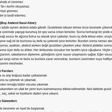
hafa el süremez.
’ân-ı kerîm okuyamaz.
iye giremez.
be’yi tavâf edemez.
(Boy Abdesti Nasıl Alınır):
 adabı aynen abdest adabı gibidir. Gusletmek isteyen kimse önce besmele çökerek gu
ve üzerinde yapışıp kurumuş bir şey varsa onları temizler. Sonra herhangi bir pislik ol
sağ avucu ile ağzına bolca su alarak iyice çalkalar; bunu üç defa tekrar eder; oruç
yine sağ eli ile burnuna üç defa su çekerek iyice temizler. Bundan sonra namaz abdes
ıyorsa, ayakları, abdest alırken değil gusülden çıkarken yıkar. Abdest aldıktan sonra
rına üçer defa su döker. Her defasında vücudun her tarafını iyice oğuşturur. Hiçbir
açlarının, sakallarının diplerine, göbeğinin içine suyun ulaşmasını sağlar. Eğer vüc
eya sargı varsa ve fazla su bunlara zarar verecekse, bunlann üzerinden suyu hafifçe
 üzerini mesheder.
 Farzları:
 su alıp boğaza kadar çalkalamak.
na su çekmek ve yıkamak.
den tırnağa bütün vücudu yıkamak.
yıkanırken en ufak bir yerin kuru kalmamasına dikkat edilmelidir. Aksi taktirde gusü
 saç, sakal ve bıyıkların dipleri iyice yıkanır.
 Sünnetleri:
e besmele ve niyet ile başlamak.