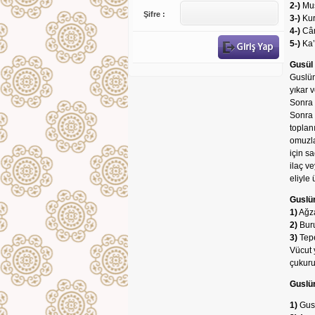
2-)
Mus
Şifre :
3-)
Kur
4-)
Câm
5-)
Ka’
Gusül 
Guslün
yıkar 
Sonra 
Sonra 
toplan
omuzla
için s
ilaç v
eliyle
Guslün
1)
Ağza
2)
Buru
3)
Tepe
Vücut 
çukuru,
Guslün
1)
Gusl