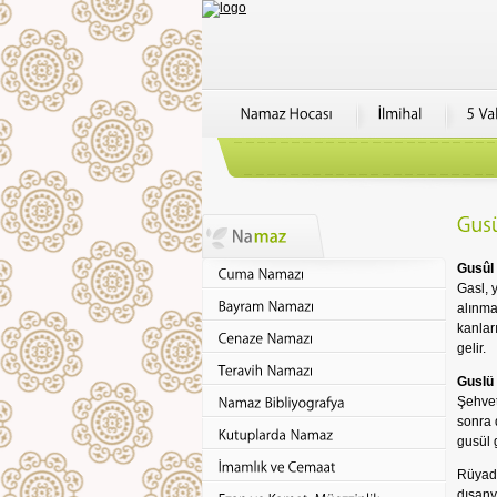
Gusûl 
Gasl, 
alınma
kanlar
gelir.
Guslü
Şehvet
sonra 
gusül 
Rüyada
dışany