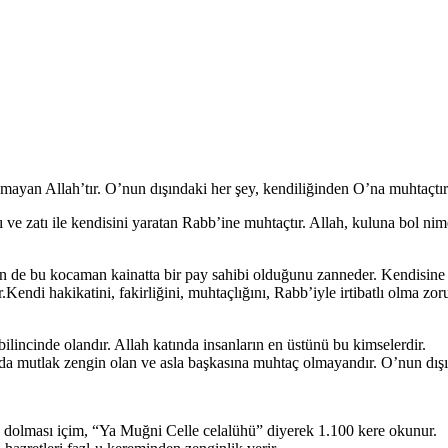
ymayan Allah’tır. O’nun dışındaki her şey, kendiliğinden O’na muhtaçtır
ve zatı ile kendisini yaratan Rabb’ine muhtaçtır. Allah, kuluna bol nimet
n de bu kocaman kainatta bir pay sahibi olduğunu zanneder. Kendisine m
ndi hakikatini, fakirliğini, muhtaçlığını, Rabb’iyle irtibatlı olma z
lincinde olandır. Allah katında insanların en üstünü bu kimselerdir.
ında mutlak zengin olan ve asla başkasına muhtaç olmayandır. O’nun dışın
ile dolması içim, “Ya Muğni Celle celalühü” diyerek 1.100 kere okunur.