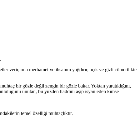
.
ler verir, ona merhamet ve ihsanını yağdırır, açık ve gizli cömertlikte
uhtaç bir gözle değil zengin bir gözle bakar. Yoktan yaratıldığını,
orunluluğunu unutan, bu yüzden haddini aşıp isyan eden kimse
dakilerin temel özelliği muhtaçlıktır.