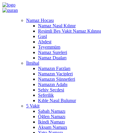
Namaz Hocası
Namaz Nasıl Kılınır
Resimli Beş Vakit Namaz Kılınışı
Gusl
Abdest
Teyemmüm
Namaz Sureleri
Namaz Duaları
İlmihal
Namazın Farzları
Namazın Vacipleri
Namazın Sünnetleri
Namazın Adabı
Sehiv Secdesi
Seferilik
Kıble Nasıl Bulunur
5 Vakit
Sabah Namazı
Öğlen Namazı
İkindi Namazı
Akşam Namazı
Yatsı Namazı