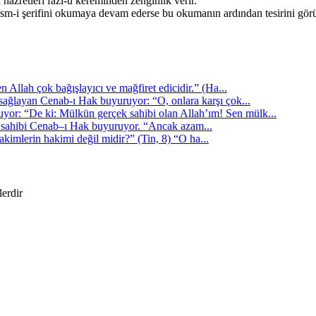
hazretleri fazl-u kereminden zenginlik verir.
m-i şerifini okumaya devam ederse bu okumanın ardından tesirini görür. 
llah çok bağışlayıcı ve mağfiret edicidir.” (Ha...
sağlayan Cenab-ı Hak buyuruyor: “O, onlara karşı çok...
or: “De ki: Mülkün gerçek sahibi olan Allah’ım! Sen mülk...
m sahibi Cenab–ı Hak buyuruyor. “Ancak azam...
imlerin hakimi değil midir?” (Tin, 8) “O ha...
lerdir