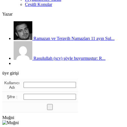
Çeşitli Konular
Yazar
Ramazan ve Teravih Namazları 11 ayın Sul...
Rasulullah (scv) şöyle buyurmuştur: R...
üye girişi
Kullanıcı
Adı
Şifre :
Muğni