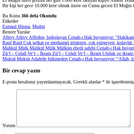
El Muğni ism-i şerifini her gün 1.000 kere okuyan kişiye Allahü Teala 
Bir kişi her gece 10.000 kere olmak üzere on Cuma gecesi El Muğni is
Bu Konu
366 defa Okundu
Etiketler
Esmaul Hüsna
,
Muğni
Benzer Yazılar
Afüvv
Afüvv Affeden, bağışlayan Cenab-ı Hak buyuruyor: “Hakikaten A
Rauf
Rauf Çok şefkat ve merhamet gösteren, çok esirgeyen, kolaylık 
Malikül Mülk
Malikül Mülk Mülkün ebedi sahibi Cenab-ı Hak buyuruy
Zü’l – Celali Ve’l – İkram
Zü’l – Celali Ve’l – İkram Ululuk ve ikra
Muksit
Muksit Adaletle hükmeden Cenab-ı Hak buyuruyor: “Allah, hak
Bir cevap yazın
E-posta hesabınız yayımlanmayacak.
Gerekli alanlar
*
ile işaretlenmiş
Yorum