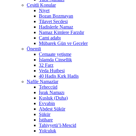
Çeşitli Konular
Niyet
Bozan Bozmayan
Tilavet Secdesi
Hadislerle Namaz
Namaz Kimlere Farzdır
Cami adabı
Mübarek Gün ve Geceler
Önemli
Cemaate yetişme
İslamda Cinsellik
32 Farz
Veda Hutbesi
40 Hadis Kırk Hadis
Nafile Namazlar
Teheccüd
İşrak Namazı
Kuşluk (Duha)
Evvabin
Abdest Şükür
Şükür
İstihare
Tahiyyetü’l-Mescid
Yolculuk