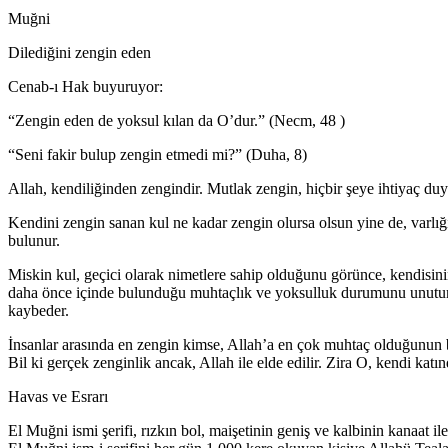
Muğni
Dilediğini zengin eden
Cenab-ı Hak buyuruyor:
“Zengin eden de yoksul kılan da O’dur.” (Necm, 48 )
“Seni fakir bulup zengin etmedi mi?” (Duha, 8)
Allah, kendiliğinden zengindir. Mutlak zengin, hiçbir şeye ihtiyaç du
Kendini zengin sanan kul ne kadar zengin olursa olsun yine de, varlığı 
bulunur.
Miskin kul, geçici olarak nimetlere sahip olduğunu görünce, kendisini
daha önce içinde bulunduğu muhtaçlık ve yoksulluk durumunu unutur.Ke
kaybeder.
İnsanlar arasında en zengin kimse, Allah’a en çok muhtaç olduğunun bi
Bil ki gerçek zenginlik ancak, Allah ile elde edilir. Zira O, kendi kat
Havas ve Esrarı
El Muğni ismi şerifi, rızkın bol, maişetinin geniş ve kalbinin kanaat 