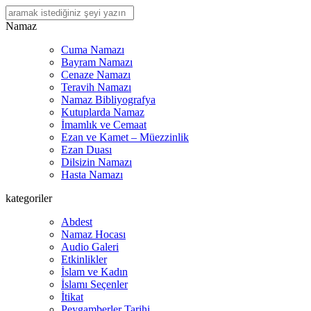
Na
maz
Cuma Namazı
Bayram Namazı
Cenaze Namazı
Teravih Namazı
Namaz Bibliyografya
Kutuplarda Namaz
İmamlık ve Cemaat
Ezan ve Kamet – Müezzinlik
Ezan Duası
Dilsizin Namazı
Hasta Namazı
kategoriler
Abdest
Namaz Hocası
Audio Galeri
Etkinlikler
İslam ve Kadın
İslamı Seçenler
İtikat
Peygamberler Tarihi