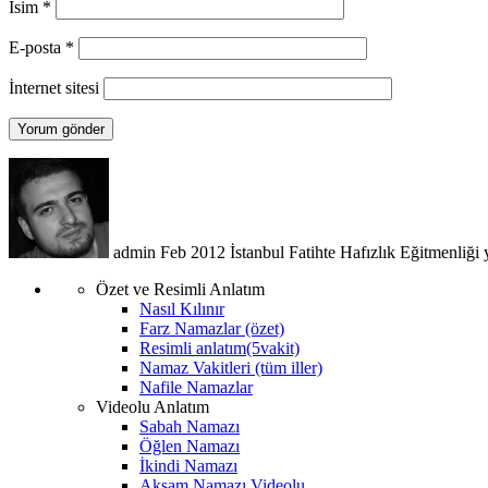
İsim
*
E-posta
*
İnternet sitesi
admin
Feb 2012
İstanbul Fatihte Hafızlık Eğitmenliği 
Özet ve Resimli Anlatım
Nasıl Kılınır
Farz Namazlar (özet)
Resimli anlatım(5vakit)
Namaz Vakitleri (tüm iller)
Nafile Namazlar
Videolu Anlatım
Sabah Namazı
Öğlen Namazı
İkindi Namazı
Akşam Namazı Videolu