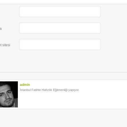
a
t sitesi
admin
İstanbul Fatihte Hafızlık Eğitmenliği yapıyor.