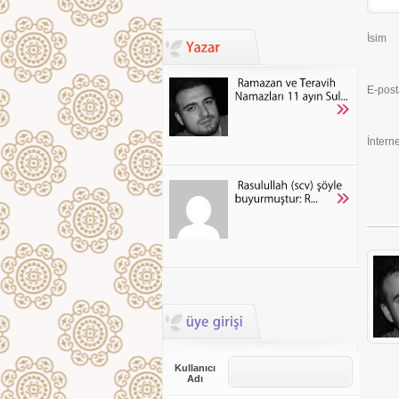
İsim
E-post
İnterne
Kullanıcı
Adı