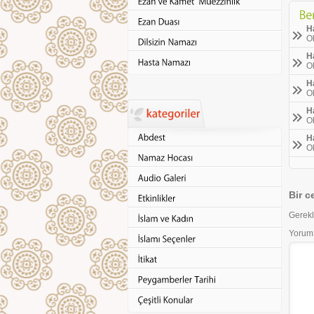
Ha
Ok
H
Ok
Ha
Ok
H
Ok
H
Ok
Bir c
Gerekl
Yorum